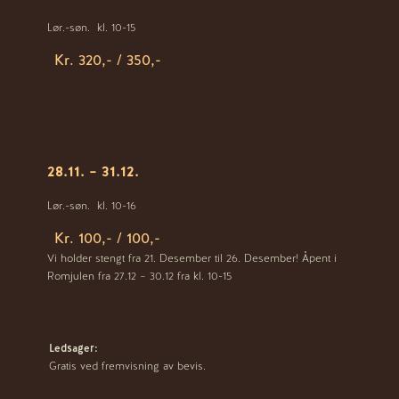
Lør.-søn.
kl. 10-15
Kr. 320,- / 350,-
28.11. – 31.12.
Lør.-søn.
kl. 10-16
Kr. 100,- / 100,-
Vi holder stengt fra 21. Desember til 26. Desember! Åpent i
Romjulen fra 27.12 – 30.12 fra kl. 10-15
Ledsager:
Gratis ved fremvisning av bevis.