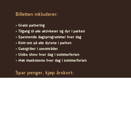
Billetten inkluderer:
• Gratis parkering
• Tilgang til alle aktiviteter og dyr i parken
• Spennende dagsprogrammer hver dag
• Kom tett på alle dyrene i parken
• Gassgriller i uteområdet
• Unike show hver dag i sommerferien
• Møt maskottene hver dag i sommerferien
Spar penger, kjøp årskort:
• Varer i 12 måneder fra kjøpsdato
• Lønnsomt ved besøk nr 2 i sommersesong
• 50% rabatt på inngang i Sommarland i Bø
• 10% rabatt på mat, drikke og souvenirer i parken
• 50% på kaffe i parken
Opplev alt som skjer i parken HELE ÅRET
Kjøp årskort her